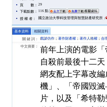
29
頁 數：
116 點
下載點數：
國立政治大學科技管理與智慧財產研究所
（
授 權 者：
基本資料
相關資料
戲謔仿作
；
著作財產權
；
著作人格權
；
合
關 鍵 詞：
中文摘要：
前年上演的電影「
自殺前最後十二天
網友配上字幕改編成
機」、「帝國毀滅
片，以及「希特勒