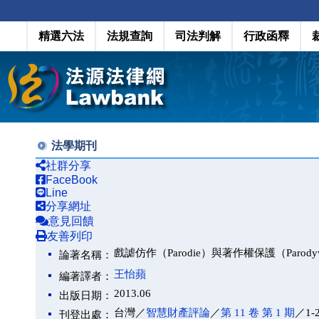
精選六法
法規查詢
司法判解
行政函釋
法學期刊
社群分享
FaceBook
Line
分享網址
意見回饋
友善列印
戲謔仿作（Parodie）與著作權保護（Parodywork an
論著名稱：
王怡蘋
編著譯者：
2013.06
出版日期：
台灣／
智慧財產評論
／
第 11 卷 第 1 期
／1-
刊登出處：