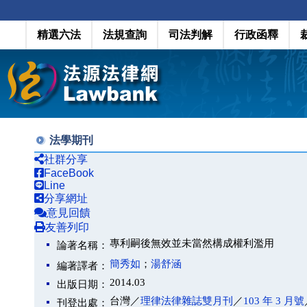
精選六法
法規查詢
司法判解
行政函釋
法學期刊
社群分享
FaceBook
Line
分享網址
意見回饋
友善列印
專利嗣後無效並未當然構成權利濫用
論著名稱：
簡秀如
；
湯舒涵
編著譯者：
2014.03
出版日期：
台灣／
理律法律雜誌雙月刊
／
103 年 3 月號
刊登出處：