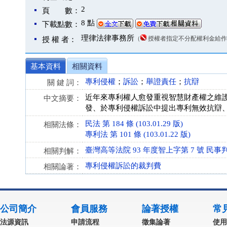
2
頁 數：
8 點
下載點數：
理律法律事務所
（
授權者指定不分配權利金給作
授 權 者：
基本資料
相關資料
專利侵權
；
訴訟
；
舉證責任
；
抗辯
關 鍵 詞：
近年來專利權人愈發重視智慧財產權之維
中文摘要：
發、於專利侵權訴訟中提出專利無效抗辯
民法 第 184 條 (103.01.29 版)
相關法條：
專利法 第 101 條 (103.01.22 版)
臺灣高等法院 93 年度智上字第 7 號 民事
相關判解：
專利侵權訴訟的裁判費
相關論著：
公司簡介
會員服務
論著授權
常
法源資訊
申請流程
徵集論著
使用