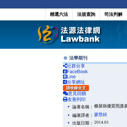
精選六法
法規查詢
司法判解
法學期刊
社群分享
FaceBook
Line
分享網址
請收錄全文
意見回饋
友善列印
糖尿病優質照護
論著名稱：
廖慧娟
編著譯者：
2014.01
出版日期：