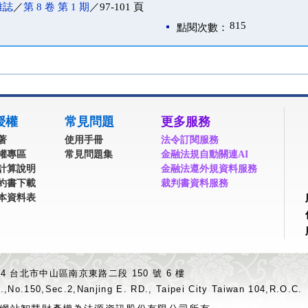
雜誌
／
第 8 卷 第 1 期
／97-101 頁
815
點閱次數：
授權
常見問題
更多服務
著
使用手冊
法令訂閱服務
權專區
常見問題集
金融法規自動關連AI
計算說明
金融法遵外規資料服務
約書下載
裁判書資料服務
本資料表
04 台北市中山區南京東路二段 150 號 6 樓
.,No.150,Sec.2,Nanjing E. RD., Taipei City Taiwan 104,R.O.C.