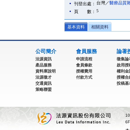
台灣／
醫療品質
刊登出處：
5
頁 數：
基本資料
相關資料
:::
公司簡介
會員服務
論著
法源資訊
申請流程
徵集論
產品服務
會員條款
啟用授
資料庫說明
授權費用
權利金
法源徵才
付款方式
授權合
交通資訊
投稿基
策略聯盟
1
6F