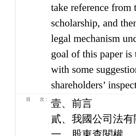
take reference from 
scholarship, and the
legal mechanism un
goal of this paper is
with some suggestio
shareholders’ inspec
目 次：
壹、前言
貳、我國公司法有
一、股東查閱權