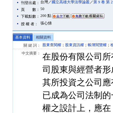
台灣／
國立高雄大學法學論叢
／
第 9 卷 第 
刊登出處：
50
頁 數：
200 點
下載點數：
張心悌
授 權 者：
基本資料
相關資料
股東查閱權
；
股東資訊權
；
帳簿閱覽權
；
關 鍵 詞：
中文摘要：
在股份有限公司所
司股東與經營者形
其所投資之公司應
已成為公司法制的
權之設計上，應在