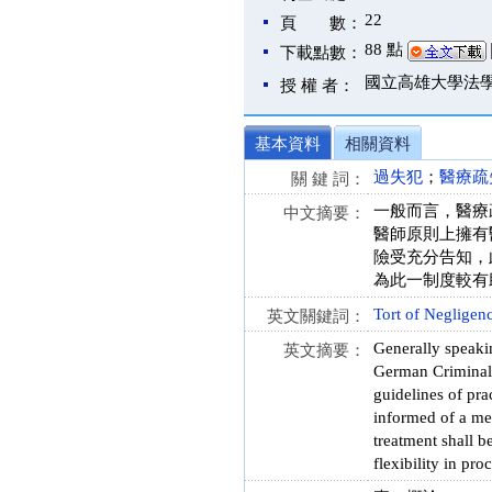
22
頁 數：
88 點
下載點數：
國立高雄大學法
授 權 者：
基本資料
相關資料
過失犯
；
醫療疏
關 鍵 詞：
一般而言，醫療
中文摘要：
醫師原則上擁有
險受充分告知，
為此一制度較有
Tort of Negligen
英文關鍵詞：
Generally speakin
英文摘要：
German Criminal L
guidelines of prac
informed of a med
treatment shall b
flexibility in pro