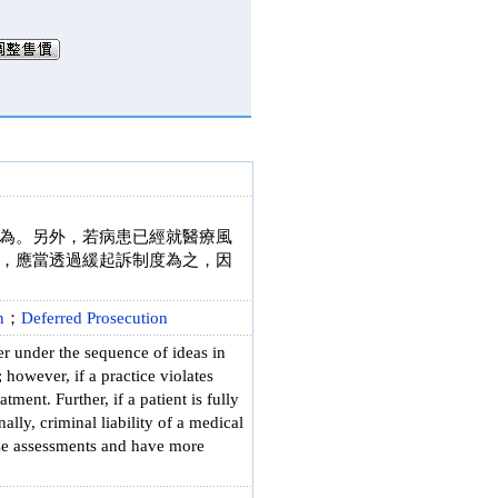
為。另外，若病患已經就醫療風
，應當透過緩起訴制度為之，因
n
；
Deferred Prosecution
er under the sequence of ideas in
however, if a practice violates
ment. Further, if a patient is fully
ally, criminal liability of a medical
cise assessments and have more