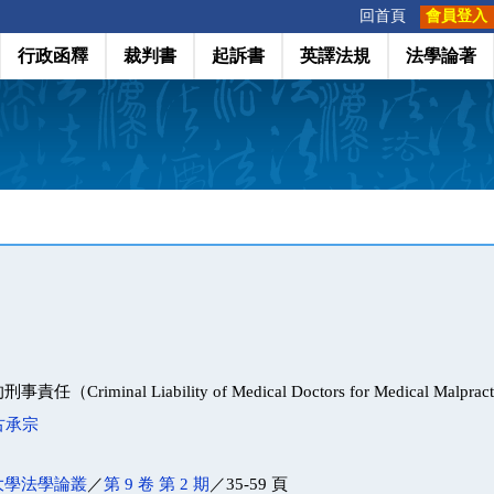
:::
回首頁
會員登入
行政函釋
裁判書
起訴書
英譯法規
法學論著
riminal Liability of Medical Doctors for Medical Malpract
古承宗
大學法學論叢
／
第 9 卷 第 2 期
／35-59 頁