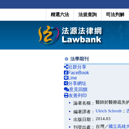
精選六法
法規查詢
司法判解
法學期刊
社群分享
FaceBook
Line
分享網址
意見回饋
友善列印
醫師於醫療疏失的刑事責任（C
論著名稱：
Ulrich Schroth
；
編著譯者：
2014.03
出版日期：
台灣／
國立高雄
刊登出處：