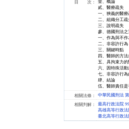
壹、概論
目 次：
貳、醫療疏失
一、狹義的醫療
二、組織分工疏
三、說明疏失
參、德國刑法之
一、作為與不作
二、非容許行為
三、關鍵時點
四、醫師的方法
五、具拘束力的
六、因特殊活動
七、非容許行為
肆、結論
伍、醫師責任是
中華民國刑法 第 13
相關法條：
最高行政法院 99
相關判解：
高雄高等行政法院 
臺北高等行政法院 