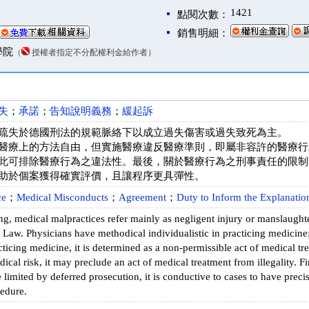
1421
點閱次數：
銷售明細：
學院
（
授權者指定不分配權利金給作者）
失
；
承諾
；
告知說明義務
；
緩起訴
疏失於德國刑法的規範脈絡下以成立過失傷害或過失致死為主。
醫療上的方法自由，但實施醫療違反醫療準則，即屬非容許的醫療行
此可排除醫療行為之違法性。最後，關於醫療行為之刑事責任的限制
助於個案獲得確實評價，且讓程序更具彈性。
ce
；
Medical Misconducts
；
Agreement
；
Duty to Inform the Explanatio
g, medical malpractices refer mainly as negligent injury or manslaught
aw. Physicians have methodical individualistic in practicing medicine; 
ticing medicine, it is determined as a non-permissible act of medical treat
ical risk, it may preclude an act of medical treatment from illegality. Fin
e limited by deferred prosecution, it is conductive to cases to have pre
cedure.