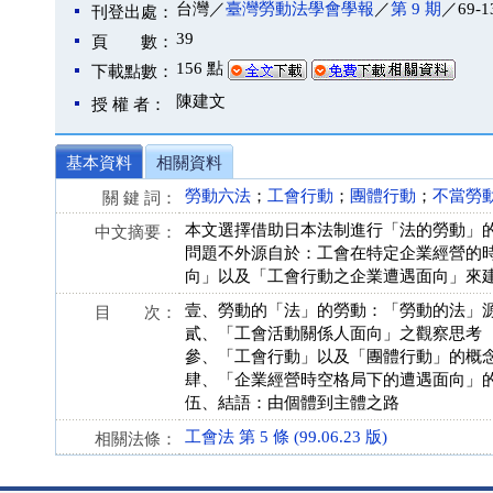
台灣／
臺灣勞動法學會學報
／
第 9 期
／69-1
刊登出處：
39
頁 數：
156 點
下載點數：
陳建文
授 權 者：
基本資料
相關資料
勞動六法
；
工會行動
；
團體行動
；
不當勞
關 鍵 詞：
本文選擇借助日本法制進行「法的勞動」
中文摘要：
問題不外源自於：工會在特定企業經營的
向」以及「工會行動之企業遭遇面向」來
壹、勞動的「法」的勞動：「勞動的法」
目 次：
貳、「工會活動關係人面向」之觀察思考
參、「工會行動」以及「團體行動」的概
肆、「企業經營時空格局下的遭遇面向」
伍、結語：由個體到主體之路
工會法 第 5 條 (99.06.23 版)
相關法條：