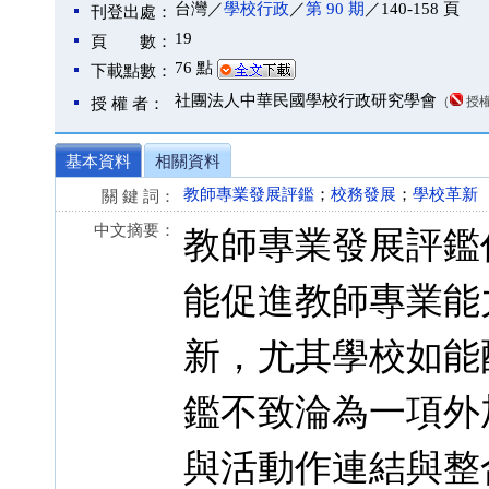
台灣／
學校行政
／
第 90 期
／140-158 頁
刊登出處：
19
頁 數：
76 點
下載點數：
社團法人中華民國學校行政研究學會
（
授
授 權 者：
基本資料
相關資料
教師專業發展評鑑
；
校務發展
；
學校革新
關 鍵 詞：
中文摘要：
教師專業發展評鑑
能促進教師專業能
新，尤其學校如能
鑑不致淪為一項外
與活動作連結與整