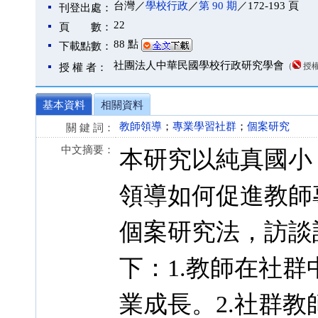
台灣／
學校行政
／
第 90 期
／172-193 頁
刊登出處：
22
頁 數：
88 點
下載點數：
社團法人中華民國學校行政研究學會
（
授
授 權 者：
基本資料
相關資料
教師領導
；
專業學習社群
；
個案研究
關 鍵 詞：
中文摘要：
本研究以純真國小
領導如何促進教師
個案研究法，訪談該
下：1.教師在社
業成長。2.社群