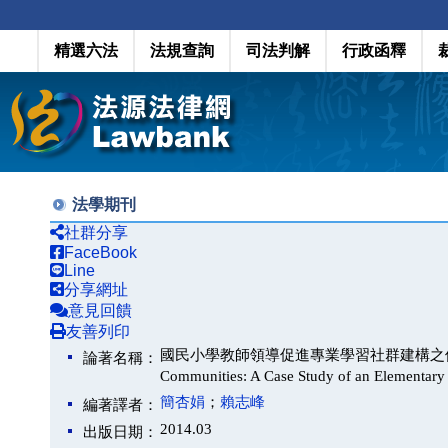
精選六法
法規查詢
司法判解
行政函釋
法學期刊
社群分享
FaceBook
Line
分享網址
意見回饋
友善列印
國民小學教師領導促進專業學習社群建構之個案研究（Teache
論著名稱：
Communities: A Case Study of an Elementar
簡杏娟
；
賴志峰
編著譯者：
2014.03
出版日期：