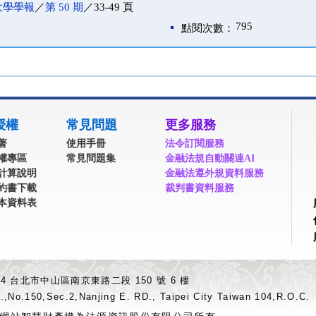
大學學報
／
第 50 期
／33-49 頁
795
點閱次數：
授權
常見問題
更多服務
著
使用手冊
法令訂閱服務
權專區
常見問題集
金融法規自動關連AI
計算說明
金融法遵外規資料服務
約書下載
裁判書資料服務
本資料表
04 台北市中山區南京東路二段 150 號 6 樓
.,No.150,Sec.2,Nanjing E. RD., Taipei City Taiwan 104,R.O.C.