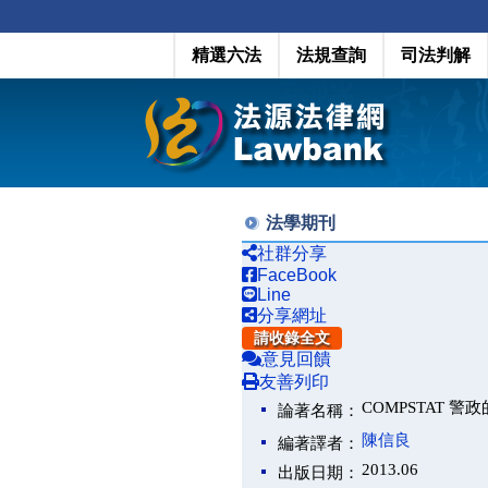
精選六法
法規查詢
司法判解
法學期刊
社群分享
FaceBook
Line
分享網址
請收錄全文
意見回饋
友善列印
COMPSTAT 
論著名稱：
陳信良
編著譯者：
2013.06
出版日期：