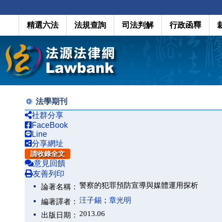
精選六法
法規查詢
司法判解
行政函釋
法學期刊
社群分享
FaceBook
Line
分享網址
請收錄全文
意見回饋
友善列印
警察的犯罪預防宣導與媒體運用探析
論著名稱：
汪子錫
；
章光明
編著譯者：
2013.06
出版日期：