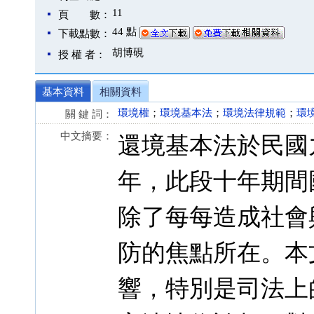
11
頁 數：
44 點
下載點數：
胡博硯
授 權 者：
基本資料
相關資料
環境權
；
環境基本法
；
環境法律規範
；
環
關 鍵 詞：
中文摘要：
還境基本法於民國
年，此段十年期間
除了每每造成社會
防的焦點所在。本
響，特別是司法上