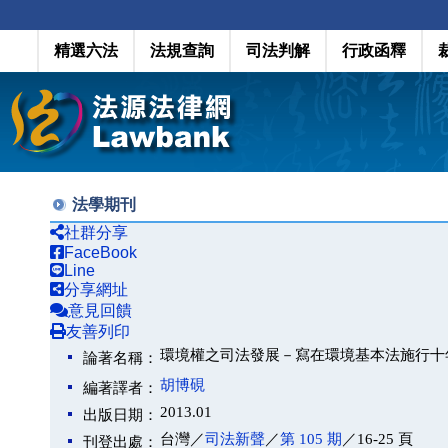
精選六法
法規查詢
司法判解
行政函釋
法學期刊
社群分享
FaceBook
Line
分享網址
意見回饋
友善列印
環境權之司法發展－寫在環境基本法施行十
論著名稱：
胡博硯
編著譯者：
2013.01
出版日期：
台灣／
司法新聲
／
第 105 期
／16-25 頁
刊登出處：