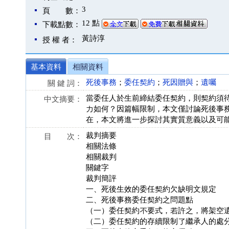
3
頁 數：
12 點
下載點數：
黃詩淳
授 權 者：
基本資料
相關資料
死後事務
；
委任契約
；
死因贈與
；
遺囑
關 鍵 詞：
當委任人於生前締結委任契約，則契約須
中文摘要：
力如何？因篇幅限制，本文僅討論死後事
在，本文將進一步探討其實質意義以及可
裁判摘要
目 次：
相關法條
相關裁判
關鍵字
裁判簡評
一、死後生效的委任契約欠缺明文規定
二、死後事務委任契約之問題點
（一）委任契約不要式，若許之，將架空
（二）委任契約的存續限制了繼承人的處