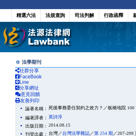
精選六法
法規查詢
司法判解
行政函釋
法學期刊
社群分享
FaceBook
Line
分享網址
意見回饋
友善列印
死後事務委任契約之效力？／板橋地院 100 家
論著名稱：
黃詩淳
編著譯者：
2014.08.15
出版日期：
台灣／
台灣法學雜誌
／
第 254 期
／207-209
刊登出處：