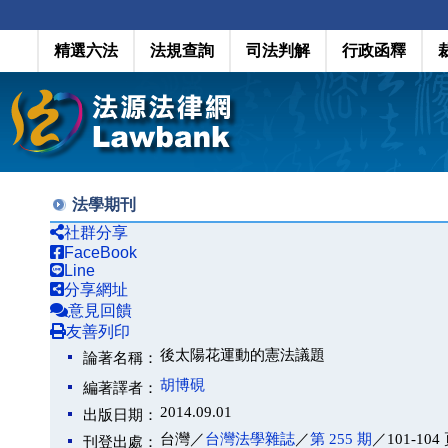
精選六法
法規查詢
司法判解
行政函釋
法學期刊
社群分享
FaceBook
Line
分享網址
意見回饋
友善列印
後太陽花運動的憲法議題
論著名稱：
胡博硯
編著譯者：
2014.09.01
出版日期：
台灣／
台灣法學雜誌
／
第 255 期
／101-104
刊登出處：