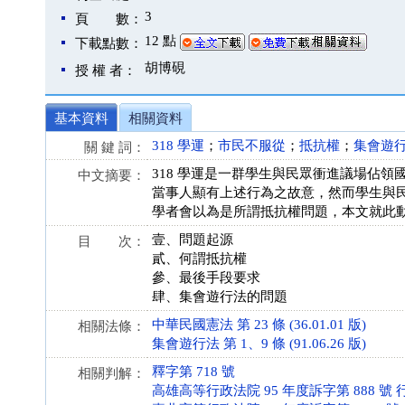
3
頁 數：
12 點
下載點數：
胡博硯
授 權 者：
基本資料
相關資料
318 學運
；
市民不服從
；
抵抗權
；
集會遊
關 鍵 詞：
318 學運是一群學生與民眾衝進議場佔
中文摘要：
當事人顯有上述行為之故意，然而學生與
學者會以為是所謂抵抗權問題，本文就此
壹、問題起源
目 次：
貳、何謂抵抗權
參、最後手段要求
肆、集會遊行法的問題
中華民國憲法 第 23 條 (36.01.01 版)
相關法條：
集會遊行法 第 1、9 條 (91.06.26 版)
釋字第 718 號
相關判解：
高雄高等行政法院 95 年度訴字第 888 號