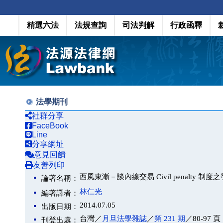
精選六法
法規查詢
司法判解
行政函釋
法學期刊
社群分享
FaceBook
Line
分享網址
意見回饋
友善列印
西風東漸－談內線交易 Civil penalty 制度
論著名稱：
林仁光
編著譯者：
2014.07.05
出版日期：
台灣／
月旦法學雜誌
／
第 231 期
／80-97 頁
刊登出處：