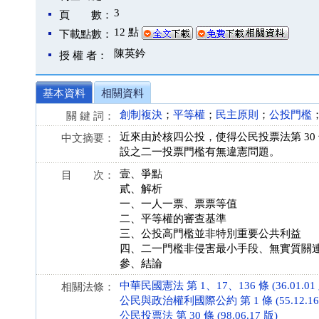
3
頁 數：
12 點
下載點數：
陳英鈐
授 權 者：
基本資料
相關資料
創制複決
；
平等權
；
民主原則
；
公投門檻
關 鍵 詞：
近來由於核四公投，使得公民投票法第 3
中文摘要：
設之二一投票門檻有無違憲問題。
壹、爭點
目 次：
貳、解析
一、一人一票、票票等值
二、平等權的審查基準
三、公投高門檻並非特別重要公共利益
四、二一門檻非侵害最小手段、無實質關
參、結論
中華民國憲法 第 1、17、136 條 (36.01.01
相關法條：
公民與政治權利國際公約 第 1 條 (55.12.16
公民投票法 第 30 條 (98.06.17 版)