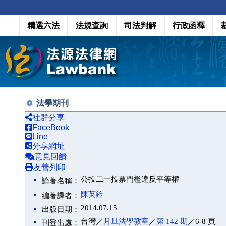
精選六法
法規查詢
司法判解
行政函釋
法學期刊
社群分享
FaceBook
Line
分享網址
意見回饋
友善列印
公投二一投票門檻違反平等權
論著名稱：
陳英鈐
編著譯者：
2014.07.15
出版日期：
台灣／
月旦法學教室
／
第 142 期
／6-8 頁
刊登出處：