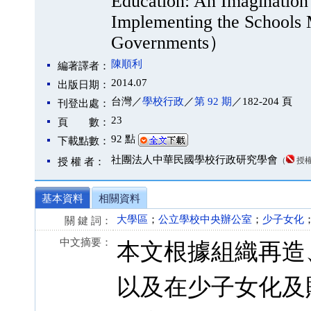
Education: An Imagination 
Implementing the Schools 
Governments）
陳順利
編著譯者：
2014.07
出版日期：
台灣／
學校行政
／
第 92 期
／182-204 頁
刊登出處：
23
頁 數：
92 點
下載點數：
社團法人中華民國學校行政研究學會
（
授
授 權 者：
基本資料
相關資料
大學區
；
公立學校中央辦公室
；
少子女化
關 鍵 詞：
中文摘要：
本文根據組織再造
以及在少子女化及