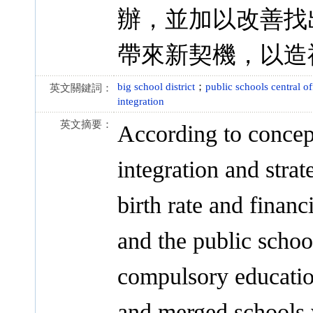
辦，並加以改善找
帶來新契機，以造
big school district
；
public schools central of
英文關鍵詞：
integration
英文摘要：
According to concept
integration and strat
birth rate and financi
and the public schoo
compulsory education
and merged schools w