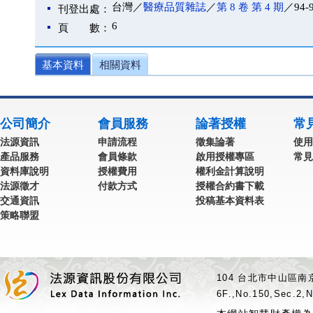
台灣／
醫療品質雜誌
／
第 8 卷 第 4 期
／94-
刊登出處：
6
頁 數：
基本資料
相關資料
公司簡介
會員服務
論著授權
常
法源資訊
申請流程
徵集論著
使用
產品服務
會員條款
啟用授權專區
常見
資料庫說明
授權費用
權利金計算說明
法源徵才
付款方式
授權合約書下載
交通資訊
投稿基本資料表
策略聯盟
104 台北市中山區南京
6F.,No.150,Sec.2,N