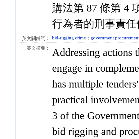
購法第 87 條第
行為者的刑事責任
bid-rigging crime
；
government procurement
英文關鍵詞：
英文摘要：
Addressing actions t
engage in compleme
has multiple tenders”
practical involvemen
3 of the Government
bid rigging and proc