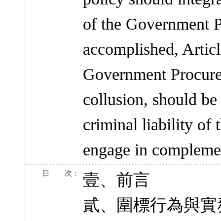
of the Government P
accomplished, Articl
Government Procure
collusion, should be 
criminal liability of
engage in complemen
目 次：
壹、前言
貳、圍標行為與實