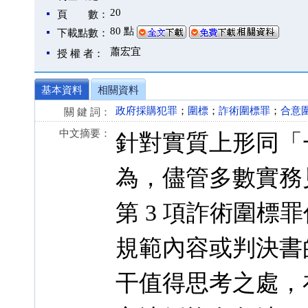
20
頁 數：
80 點
下載點數：
蕭宏宜
授 權 者：
基本資料
相關資料
政府採購犯罪
；
圍標
；
詐術圍標罪
；
合意
關 鍵 詞：
中文摘要：
針對實質上形同「
為，儘管多數實務見
第 3 項詐術圍
規範內容或判決書
干值得思考之處，