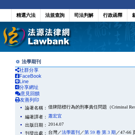
精選六法
法規查詢
司法判解
行政函釋
法學期刊
社群分享
FaceBook
Line
分享網址
意見回饋
友善列印
借牌陪標行為的刑事責任問題（Criminal Responsibil
論著名稱：
蕭宏宜
編著譯者：
2014.07
出版日期：
台灣／
法學叢刊
／
第 59 卷 第 3 期
／47-66 
刊登出處：