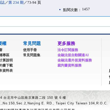
雜誌
／
第 234 期
／73-94 頁
1457
點閱次數：
授權
常見問題
更多服務
著
使用手冊
法令訂閱服務
權專區
常見問題集
金融法規自動關連AI
計算說明
金融法遵外規資料服務
約書下載
裁判書資料服務
本資料表
04 台北市中山區南京東路二段 150 號 6 樓
.,No.150,Sec.2,Nanjing E. RD., Taipei City Taiwan 104,R.O.C.