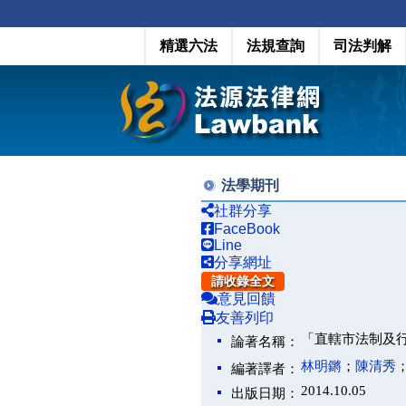
精選六法
法規查詢
司法判解
法學期刊
社群分享
FaceBook
Line
分享網址
請收錄全文
意見回饋
友善列印
「直轄市法制及
論著名稱：
林明鏘
；
陳清秀
編著譯者：
2014.10.05
出版日期：