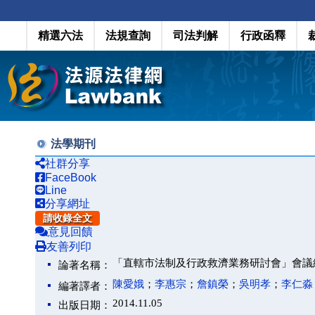
精選六法
法規查詢
司法判解
行政函釋
法學期刊
社群分享
FaceBook
Line
分享網址
請收錄全文
意見回饋
友善列印
「直轄市法制及行政救濟業務研討會」會議
論著名稱：
陳愛娥
；
李惠宗
；
詹鎮榮
；
吳明孝
；
李仁淼
編著譯者：
2014.11.05
出版日期：