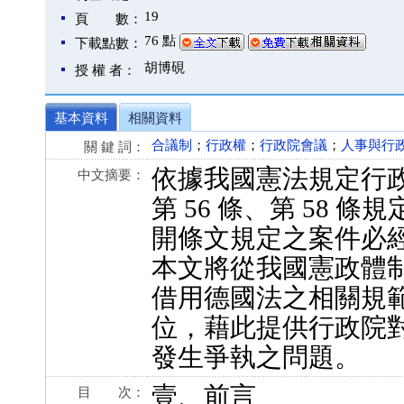
19
頁 數：
76 點
下載點數：
胡博硯
授 權 者：
基本資料
相關資料
合議制
；
行政權
；
行政院會議
；
人事與行
關 鍵 詞：
依據我國憲法規定行
中文摘要：
第 56 條、第 58
開條文規定之案件必
本文將從我國憲政體
借用德國法之相關規
位，藉此提供行政院
發生爭執之問題。
壹、前言
目 次：