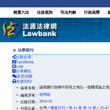
精選六法
法規查詢
司法判解
行政函釋
法學期刊
社群分享
FaceBook
Line
分享網址
意見回饋
友善列印
論我國行政權中部長之地位－德國理論之借
論著名稱：
胡博硯
編著譯者：
2014.10
出版日期：
台灣／
國會月刊
／
第 42 卷 第 10 期
／25-47
刊登出處：