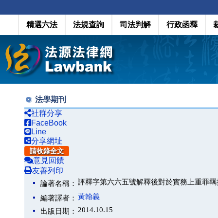
精選六法
法規查詢
司法判解
行政函釋
法學期刊
社群分享
FaceBook
Line
分享網址
請收錄全文
意見回饋
友善列印
評釋字第六六五號解釋後對於實務上重罪羈
論著名稱：
黃翰義
編著譯者：
2014.10.15
出版日期：