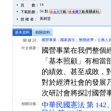
14
頁 數：
56 點
下載點數：
黃錦堂
授 權 者：
基本資料
相關資料
國營事業
；
國家責任
；
整體經濟
；
公務人
關 鍵 詞：
中文摘要：
國營事業在我們整個
「基本照顧」有相當
的績效、甚至成敗，
對於經濟社會的發展
次研討會將探討國營
中華民國憲法 第 142、144
相關法條：