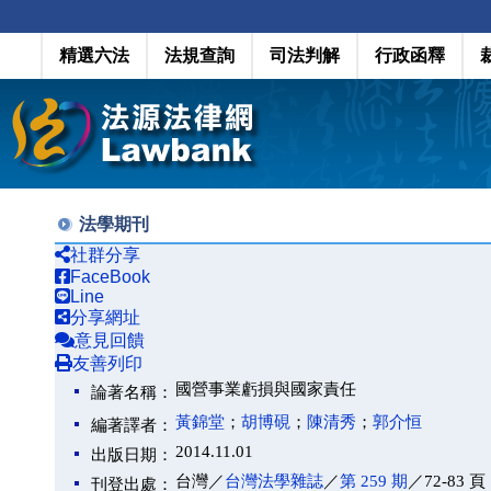
精選六法
法規查詢
司法判解
行政函釋
法學期刊
社群分享
FaceBook
Line
分享網址
意見回饋
友善列印
國營事業虧損與國家責任
論著名稱：
黃錦堂
；
胡博硯
；
陳清秀
；
郭介恒
編著譯者：
2014.11.01
出版日期：
台灣／
台灣法學雜誌
／
第 259 期
／72-83 頁
刊登出處：