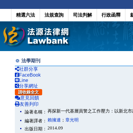
精選六法
法規查詢
司法判解
行政函釋
法學期刊
社群分享
FaceBook
Line
分享網址
請收錄全文
意見回饋
友善列印
再探新一代基層員警之工作壓力：以新北市
論著名稱：
賴擁連
；
章光明
編著譯者：
2014.09
出版日期：