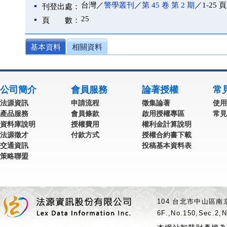
台灣／
警學叢刊
／
第 45 卷 第 2 期
／1-25 頁
刊登出處：
25
頁 數：
基本資料
相關資料
公司簡介
會員服務
論著授權
常
法源資訊
申請流程
徵集論著
使用
產品服務
會員條款
啟用授權專區
常見
資料庫說明
授權費用
權利金計算說明
法源徵才
付款方式
授權合約書下載
交通資訊
投稿基本資料表
策略聯盟
104 台北市中山區南京
6F.,No.150,Sec.2,N