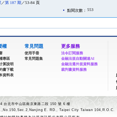
權
／
第 187 期
／53-84 頁
553
點閱次數：
授權
常見問題
更多服務
著
使用手冊
法令訂閱服務
權專區
常見問題集
金融法規自動關連AI
計算說明
金融法遵外規資料服務
約書下載
裁判書資料服務
本資料表
04 台北市中山區南京東路二段 150 號 6 樓
.,No.150,Sec.2,Nanjing E. RD., Taipei City Taiwan 104,R.O.C.