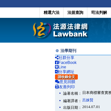
精選六法
法規查詢
司法判解
法學期刊
社群分享
FaceBook
Line
分享網址
請收錄全文
意見回饋
友善列印
日本商標審查實
論著名稱：
呂姝賢
編著譯者：
2014.07.01
出版日期：