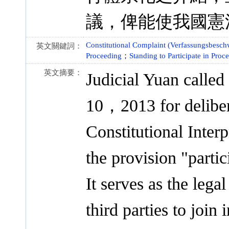
議，俾能使我國憲
Constitutional Complaint (Verfassungsbesch
英文關鍵詞：
Proceeding
；
Standing to Participate in Proc
英文摘要：
Judicial Yuan called
10，2013 for deliber
Constitutional Inte
the provision "partic
It serves as the legal
third parties to join 