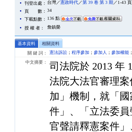
台灣／
憲政時代
／
第 39 卷 第 3 期
／1-43 頁
刊登出處：
34
頁 數：
136 點
下載點數：
詹鎮榮
授 權 者：
基本資料
相關資料
憲法訴訟
；
程序參加
；
參加人
；
參加權能
關 鍵 詞：
中文摘要：
司法院於 2013 年
法院大法官審理案
加」機制，就「國
件」、「立法委員
官聲請釋憲案件」