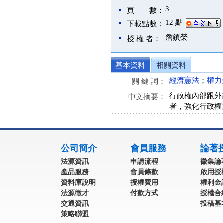
3
頁 數：
12 點
下載點數：
詹鎮榮
授 權 者：
基本資料
相關資料
經濟憲法
；
權力
關 鍵 詞：
行政權內部跟外
中文摘要：
者，強化行政權
:::
公司簡介
會員服務
論著
法源資訊
申請流程
徵集論
產品服務
會員條款
啟用授
資料庫說明
授權費用
權利金
法源徵才
付款方式
授權合
交通資訊
投稿基
策略聯盟