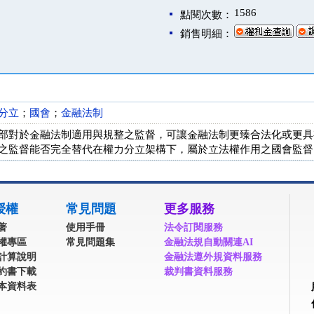
1586
點閱次數：
銷售明細：
分立
；
國會
；
金融法制
部對於金融法制適用與規整之監督，可讓金融法制更臻合法化或更具
之監督能否完全替代在權力分立架構下，屬於立法權作用之國會監督
授權
常見問題
更多服務
著
使用手冊
法令訂閱服務
權專區
常見問題集
金融法規自動關連AI
計算說明
金融法遵外規資料服務
約書下載
裁判書資料服務
本資料表