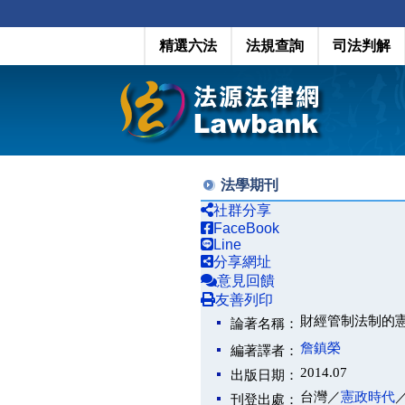
精選六法
法規查詢
司法判解
法學期刊
社群分享
FaceBook
Line
分享網址
意見回饋
友善列印
財經管制法制的
論著名稱：
詹鎮榮
編著譯者：
2014.07
出版日期：
台灣／
憲政時代
刊登出處：