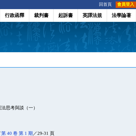
:::
回首頁
會員登入
行政函釋
裁判書
起訴書
英譯法規
法學論著
憲法思考與談（一）
／
第 40 卷 第 1 期
／29-31 頁