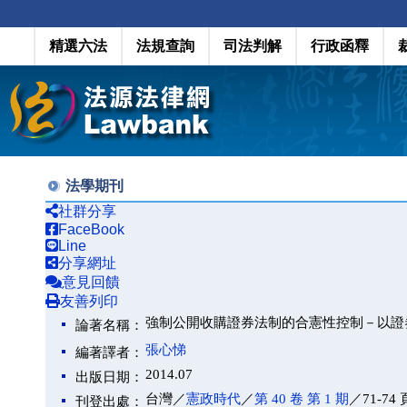
精選六法
法規查詢
司法判解
行政函釋
法學期刊
社群分享
FaceBook
Line
分享網址
意見回饋
友善列印
強制公開收購證券法制的合憲性控制－以證券交易
論著名稱：
張心悌
編著譯者：
2014.07
出版日期：
台灣／
憲政時代
／
第 40 卷 第 1 期
／71-74 
刊登出處：