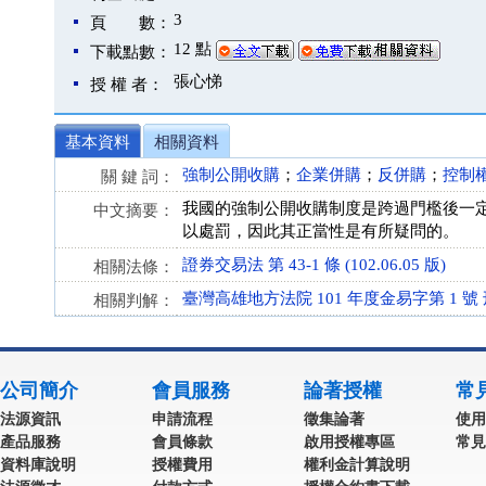
3
頁 數：
12 點
下載點數：
張心悌
授 權 者：
基本資料
相關資料
強制公開收購
；
企業併購
；
反併購
；
控制
關 鍵 詞：
我國的強制公開收購制度是跨過門檻後一
中文摘要：
以處罰，因此其正當性是有所疑問的。
證券交易法 第 43-1 條 (102.06.05 版)
相關法條：
臺灣高雄地方法院 101 年度金易字第 1 號
相關判解：
公司簡介
會員服務
論著授權
常
法源資訊
申請流程
徵集論著
使用
產品服務
會員條款
啟用授權專區
常見
資料庫說明
授權費用
權利金計算說明