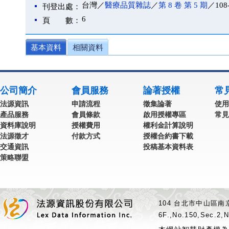
台灣／
醫療品質雜誌
／
第 8 卷 第 5 期
／108
刊登出處：
6
頁 數：
基本資料
相關資料
公司簡介
會員服務
論著授權
常
法源資訊
申請流程
徵集論著
使用
產品服務
會員條款
啟用授權專區
常見
資料庫說明
授權費用
權利金計算說明
法源徵才
付款方式
授權合約書下載
交通資訊
投稿基本資料表
策略聯盟
104 台北市中山區南京
6F.,No.150,Sec.2,N