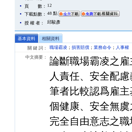
12
頁 數：
48 點
下載點數：
邱駿彥
授 權 者：
基本資料
相關資料
職場霸凌
；
損害賠償
；
業務命令
；
人事權
關 鍵 詞：
中文摘要：
論斷職場霸凌之雇
人責任、安全配慮
筆者比較認爲雇主
個健康、安全無虞
完全自由意志之職