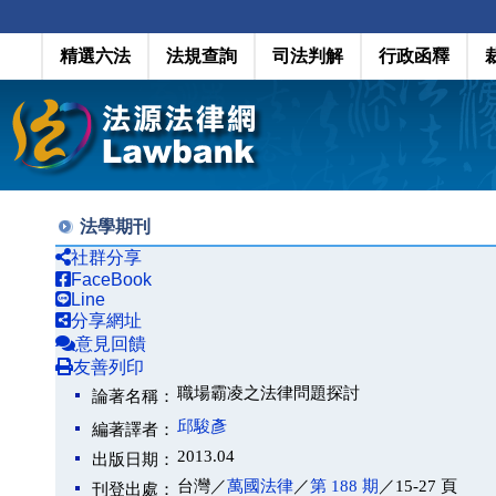
精選六法
法規查詢
司法判解
行政函釋
法學期刊
社群分享
FaceBook
Line
分享網址
意見回饋
友善列印
職場霸凌之法律問題探討
論著名稱：
邱駿彥
編著譯者：
2013.04
出版日期：
台灣／
萬國法律
／
第 188 期
／15-27 頁
刊登出處：