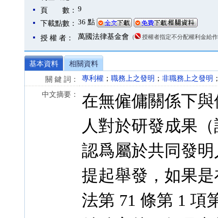
9
頁 數：
36 點
下載點數：
萬國法律基金會
（
授權者指定不分配權利金給作
授 權 者：
基本資料
相關資料
專利權
；
職務上之發明
；
非職務上之發明
關 鍵 詞：
中文摘要：
在無僱傭關係下與
人對於研發成果（
認爲屬於共同發明
提起舉發，如果是
法第 71 條第 1