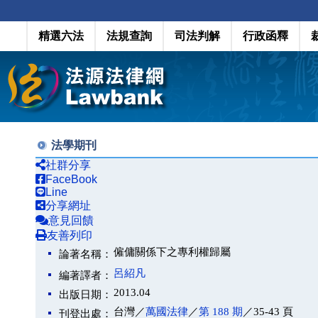
精選六法
法規查詢
司法判解
行政函釋
法學期刊
社群分享
FaceBook
Line
分享網址
意見回饋
友善列印
僱傭關係下之專利權歸屬
論著名稱：
呂紹凡
編著譯者：
2013.04
出版日期：
台灣／
萬國法律
／
第 188 期
／35-43 頁
刊登出處：