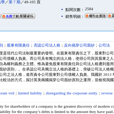
法學
／
第 7 期
／49-105 頁
2584
點閱次數：
銷售明細：
則
；
股東有限責任
；
否認公司法人格
；
反向揭穿公司面紗
；
公司法
度是現代公司法制最重要的發明。在股東有限責任之下，股東對公司
公司債權人負責。而公司具有獨立的法人格，使得公司與其股東之人
自為權利義務之主體。惟為避免股東有限責任與公司法人格遭到濫用
面紗原則」。在承認公司具獨立法人格的基礎上，突破公司法人格獨
公司之法人格，進而責令公司股東對公司債權人負責。我國於 2013 
比較法的方式，探討英美兩國揭穿公司面紗原則之運用，並檢視我國
orate veil
；
limited liability
；
disregarding the corporate entity
；
reverse 
lity for shareholders of a company is the greatest discovery of modern co
liability for the company’s debts is limited to the amount they have paid.