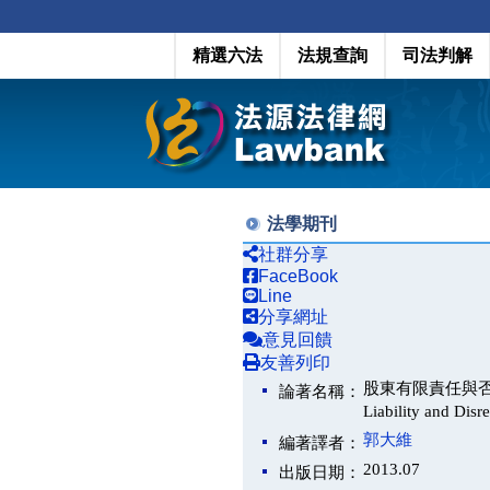
精選六法
法規查詢
司法判解
法學期刊
社群分享
FaceBook
Line
分享網址
意見回饋
友善列印
股東有限責任與否認公
論著名稱：
Liability and Disr
郭大維
編著譯者：
2013.07
出版日期：