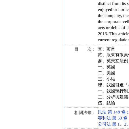
distinct from its
enjoyed or borne 
the company, the 
the corporate vei
acts or debts of
2013. This articl
current regulatio
壹、前言
目 次：
貳、股東有限責
參、英美立法例
一、英國
二、美國
三、小結
肆、我國引進「
一、我國現行制
二、分析與建議
伍、結論
民法 第 148 條 (1
相關法條：
專利法 第 59 條 (
公司法 第 1、2、8、