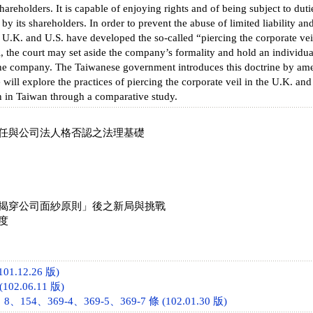
 shareholders. It is capable of enjoying rights and of being subject to du
by its shareholders. In order to prevent the abuse of limited liability and
U.K. and U.S. have developed the so-called “piercing the corporate veil
l, the court may set aside the company’s formality and hold an individua
 the company. The Taiwanese government introduces this doctrine by a
e will explore the practices of piercing the corporate veil in the U.K. and
n in Taiwan through a comparative study.
任與公司法人格否認之法理基礎
揭穿公司面紗原則」後之新局與挑戰
度
01.12.26 版)
102.06.11 版)
154、369-4、369-5、369-7 條 (102.01.30 版)