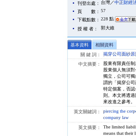
台灣／
中正財經
刊登出處：
57
頁 數：
228 點
下載點數：
郭大維
授 權 者：
基本資料
相關資料
揭穿公司面紗原
關 鍵 詞：
股東有限責任制
中文摘要：
股東個人無須對
獨立，公司可獨
謂的「揭穿公司
特定個案，否認
則。本文將透過
來改進之參考。
piercing the corp
英文關鍵詞：
company law
The limited liabi
英文摘要：
means that their 