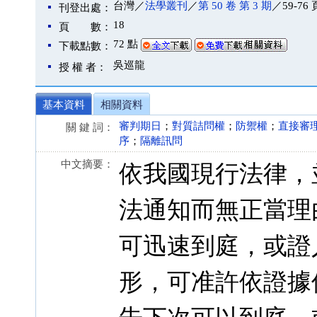
台灣／
法學叢刊
／
第 50 卷 第 3 期
／59-76 
刊登出處：
18
頁 數：
72 點
下載點數：
吳巡龍
授 權 者：
基本資料
相關資料
審判期日
；
對質詰問權
；
防禦權
；
直接審
關 鍵 詞：
序
；
隔離訊問
中文摘要：
依我國現行法律，
法通知而無正當理
可迅速到庭，或證
形，可准許依證據