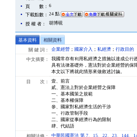
6
頁 數：
24 點
下載點數：
胡博硯
授 權 者：
基本資料
相關資料
企業經營
；
國家介入
；
私經濟
；
行政目的
關 鍵 詞：
我國常存有利用私經濟之措施以達成公行
中文摘要：
具有法律基礎外，憲法對於企業經營的保
本文以下將就此情形來做敘述討論。
壹、前言
目 次：
貳、憲法上對於企業經營之保障
一、基本國策之規範
二、基本權保障
參、國家對私經濟生活的干涉
一、行政管制手段
二、國家從事經濟行為的限制
肆、代結語
中華民國憲法 第 7、15、22、23、144、145 條
相關法條：