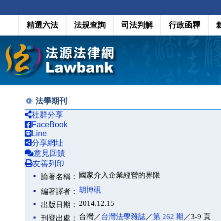
精選六法
法規查詢
司法判解
行政函釋
法學期刊
社群分享
FaceBook
Line
分享網址
意見回饋
友善列印
國家介入企業經營的界限
論著名稱：
胡博硯
編著譯者：
2014.12.15
出版日期：
台灣／
台灣法學雜誌
／
第 262 期
／3-9 頁
刊登出處：