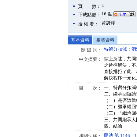
4
頁 數：
16 點
下載點數：
黃詩淳
授 權 者：
基本資料
相關資料
特留分扣減
；
消
關 鍵 詞：
綜上所述，共同
中文摘要：
之途徑解決，不
直接排拒了此二
解決程序一元化
一、特留分扣減
目 次：
二、繼承回復請
（一）是否該當
（二）繼承權回
（三）「繼承回
三、共同繼承人
四、結論
民法 第 1146、11
相關法條：