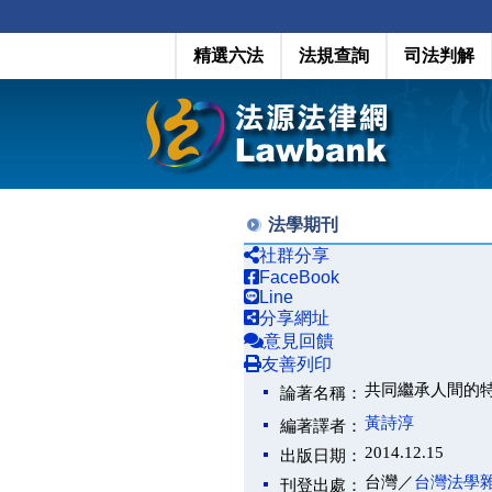
精選六法
法規查詢
司法判解
法學期刊
社群分享
FaceBook
Line
分享網址
意見回饋
友善列印
共同繼承人間的特留
論著名稱：
黃詩淳
編著譯者：
2014.12.15
出版日期：
台灣／
台灣法學
刊登出處：