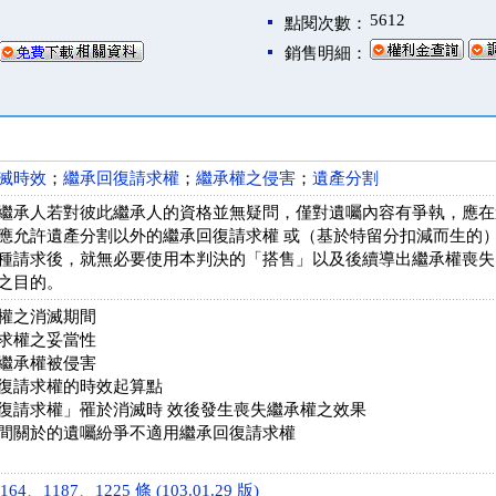
5612
點閱次數：
銷售明細：
滅時效
；
繼承回復請求權
；
繼承權之侵害
；
遺產分割
繼承人若對彼此繼承人的資格並無疑問，僅對遺囑內容有爭執，應在
應允許遺產分割以外的繼承回復請求權 或（基於特留分扣減而生的
種請求後，就無必要使用本判決的「搭售」以及後續導出繼承權喪失
之目的。
權之消滅期間
求權之妥當性
繼承權被侵害
復請求權的時效起算點
復請求權」罹於消滅時 效後發生喪失繼承權之效果
間關於的遺囑紛爭不適用繼承回復請求權
64、1187、1225 條 (103.01.29 版)