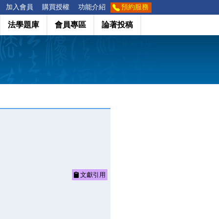
加入會員
購買授權
功能介紹
預約服務
法學題庫
會員專區
論著投稿
文獻引用