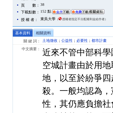
38
頁 數：
152 點
下載點數：
東吳大學
（
授權者指定不分配權利金給作者）
授 權 者：
基本資料
相關資料
土地徵收
；
公益性
；
必要性
；
都市計畫
關 鍵 詞：
中文摘要：
近來不管中部科學
空城計畫由於用地
地，以至於紛爭四
殺。一般均認為，
性，其仍應負擔社