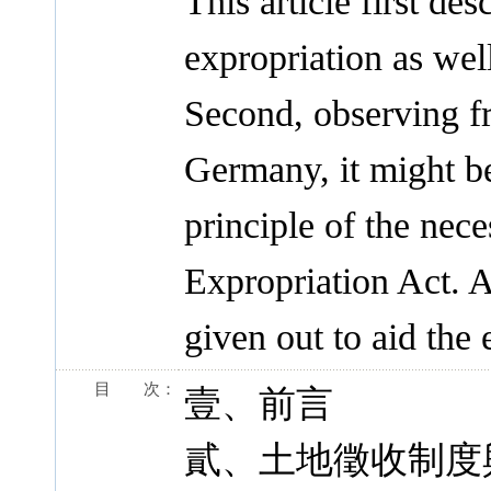
This article first des
expropriation as well
Second, observing f
Germany, it might be
principle of the nece
Expropriation Act. An
given out to aid the 
目 次：
壹、前言
貳、土地徵收制度