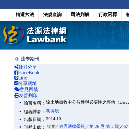
精選六法
法規查詢
司法判解
行政函釋
法學期刊
社群分享
FaceBook
Line
分享網址
意見回饋
友善列印
論土地徵收中公益性與必要性之評估（Discussion on the
論著名稱：
胡博硯
編著譯者：
2014.10
出版日期：
台灣／
東吳法律學報
／
第 26 卷 第 2 期
／67
刊登出處：