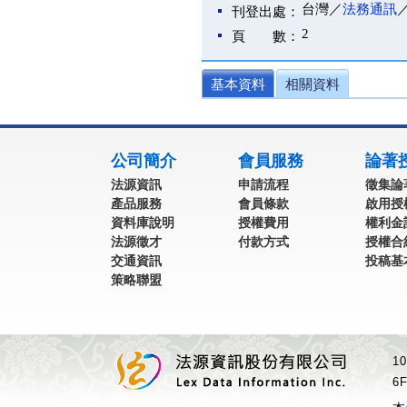
台灣／
法務通訊
刊登出處：
2
頁 數：
基本資料
相關資料
:::
公司簡介
會員服務
論著
法源資訊
申請流程
徵集論
產品服務
會員條款
啟用授
資料庫說明
授權費用
權利金
法源徵才
付款方式
授權合
交通資訊
投稿基
策略聯盟
1
6F