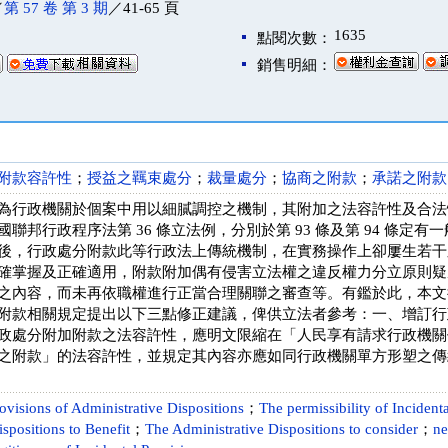
／
第 57 卷 第 3 期
／41-65 頁
1635
點閱次數：
銷售明細：
附款容許性
；
授益之羈束處分
；
裁量處分
；
協商之附款
；
承諾之附款
為行政機關於個案中用以細膩調控之機制，其附加之法容許性及合法
聯邦行政程序法第 36 條立法例，分別於第 93 條及第 94 條定
後，行政處分附款此等行政法上傳統機制，在實務操作上卻屢生若干
確掌握及正確適用，附款附加偶有侵害立法權之違反權力分立原則疑
之內容，而未再依職權進行正當合理關聯之審查等。有鑑於此，本文
附款相關規定提出以下三點修正建議，俾供立法者參考：一、增訂行
政處分附加附款之法容許性，應明文限縮在「人民享有請求行政機關
之附款」的法容許性，並規定其內容亦應如同行政機關單方形塑之傳
ovisions of Administrative Dispositions
；
The permissibility of Incident
spositions to Benefit
；
The Administrative Dispositions to consider
；
ne