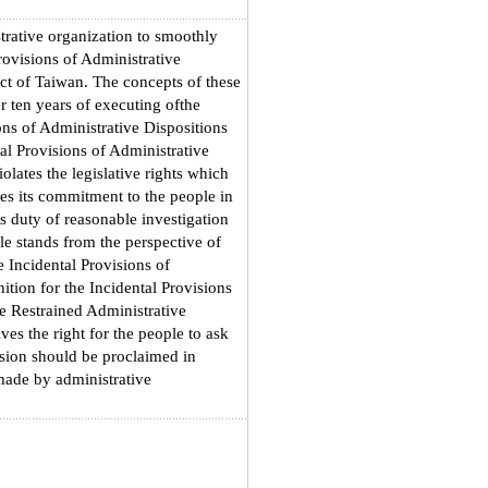
trative organization to smoothly
rovisions of Administrative
Act of Taiwan. The concepts of these
r ten years of executing ofthe
ons of Administrative Dispositions
al Provisions of Administrative
olates the legislative rights which
es its commitment to the people in
ts duty of reasonable investigation
cle stands from the perspective of
e Incidental Provisions of
nition for the Incidental Provisions
he Restrained Administrative
ves the right for the people to ask
ision should be proclaimed in
 made by administrative