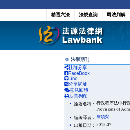
精選六法
法規查詢
司法判解
法學期刊
社群分享
FaceBook
Line
分享網址
意見回饋
友善列印
行政程序法中行政處分附款規
論著名稱：
Provisions of Admi
詹鎮榮
編著譯者：
2012.07
出版日期：