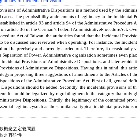
egitimacy of Incidental Provision
ovisions of Administrative Dispositions is a method used by the adminis
l cases. The permissibility andelements of legitimacy to the Incidental P
established in article 93 and article 94 of the Administrative Procedure 
d on article 36 of the German’s Federal AdministrativeProcedureAct. Ove
ocedure Act of Taiwan, the authorities found that the Incidental Provisi
o be discussed and reviewed when operating. For instance, the Incident
d not be precisely and correctly carried out. Therefore, it occasionally vi
he Separation of Power. Administrative organization sometimes even plac
e Incidental Provisions of Administrative Dispositions, and later avoids i
 Provisions of Administrative Dispositions. Having this in mind, this arti
trategyin proposing three suggestions of amendments to the Articles of th
spositions of the Administrative Procedure Act. First of all, general defi
 Dispositions should be added. Secondly, the incidental provisions of t
enefit should be legalized by regulatingthem in the category that only gi
ministrative Dispositions. Thirdly, the legitimacy of the committed prov
ssential legitimacysuch as those unilateral typical incidental provisions
款概念之定義問題
款之容許性