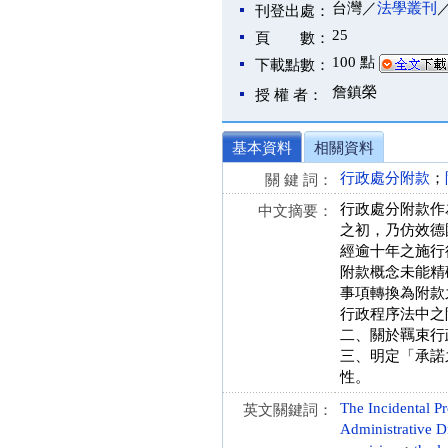
台灣／
法學叢刊
刊登出處：
25
頁 數：
100 點
下載點數：
詹鎮榮
授 權 者：
基本資料
相關資料
行政處分附款
；
關 鍵 詞：
行政處分附款作
中文摘要：
之初，乃仿效德國
經逾十年之施行
附款概念未能精
事項轉換為附款
行政程序法中之
二、關於羈束行
三、明定「承諾
性。
The Incidental Pr
英文關鍵詞：
Administrative Di