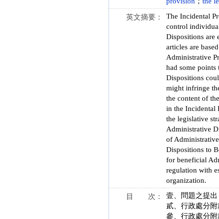
provision
；
the l
The Incidental Pr
英文摘要：
control individua
Dispositions are 
articles are base
Administrative Pr
had some points t
Dispositions coul
might infringe t
the content of th
in the Incidental
the legislative s
Administrative Di
of Administrative
Dispositions to B
for beneficial Ad
regulation with e
organization.
壹、問題之提出
目 次：
貳、行政處分附
參、行政處分附