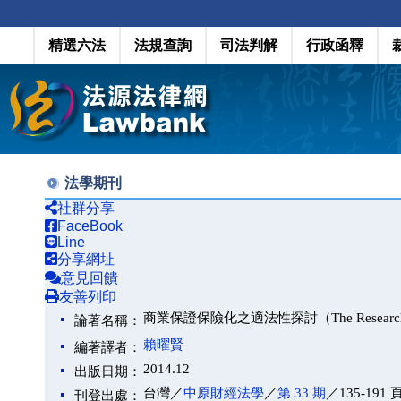
精選六法
法規查詢
司法判解
行政函釋
法學期刊
社群分享
FaceBook
Line
分享網址
意見回饋
友善列印
商業保證保險化之適法性探討（The Research of Lawfu
論著名稱：
賴曜賢
編著譯者：
2014.12
出版日期：
台灣／
中原財經法學
／
第 33 期
／135-191 
刊登出處：