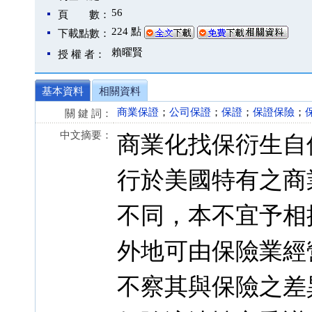
56
頁 數：
224 點
下載點數：
賴曜賢
授 權 者：
基本資料
相關資料
商業保證
；
公司保證
；
保證
；
保證保險
；
關 鍵 詞：
中文摘要：
商業化找保衍生自
行於美國特有之商
不同，本不宜予相
外地可由保險業經
不察其與保險之差