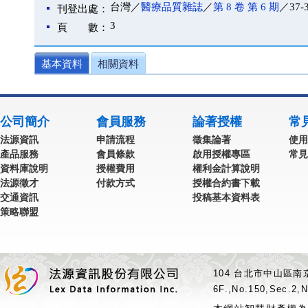
台灣／
醫療品質雜誌
／
第 8 卷 第 6 期
／37-
刊登出處：
3
頁 數：
基本資料
相關資料
公司簡介
會員服務
論著授權
常
法源資訊
申請流程
徵集論著
使用
產品服務
會員條款
啟用授權專區
常見
資料庫說明
授權費用
權利金計算說明
法源徵才
付款方式
授權合約書下載
交通資訊
投稿基本資料表
策略聯盟
104 台北市中山區南京
6F.,No.150,Sec.2,N