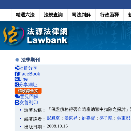
精選六法
法規查詢
司法判解
行政函釋
法學期刊
社群分享
FaceBook
Line
分享網址
請收錄全文
意見回饋
友善列印
「保證債務得否自遺產總額中扣除之探討」
論著名稱：
彭鳳至
；
侯東昇
；
帥嘉寶
；
盛子龍
；
吳東都
編著譯者：
2008.10.15
出版日期：