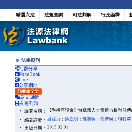
精選六法
法規查詢
司法判解
行政函釋
法學期刊
社群分享
FaceBook
Line
分享網址
請收錄全文
意見回饋
友善列印
【學術座談會】無黨籍人士當選市長對於傳
論著名稱：
呂亞力
；
姚立明
；
陳英鈐
；
胡博硯
；
項程華
編著譯者：
2015.02.01
出版日期：