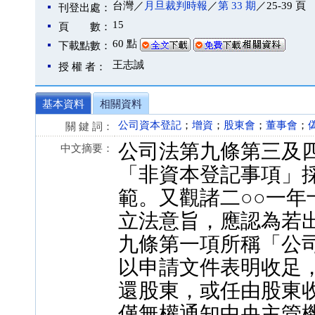
台灣／
月旦裁判時報
／
第 33 期
／25-39 頁
刊登出處：
15
頁 數：
60 點
下載點數：
王志誠
授 權 者：
基本資料
相關資料
公司資本登記
；
增資
；
股東會
；
董事會
；
關 鍵 詞：
公司法第九條第三及
中文摘要：
「非資本登記事項」
範。又觀諸二○○一
立法意旨，應認為若
九條第一項所稱「公
以申請文件表明收足
還股東，或任由股東
僅無權通知中央主管