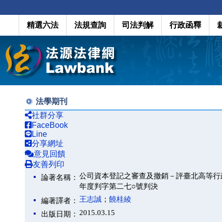
精選六法
法規查詢
司法判解
行政函釋
法學期刊
社群分享
FaceBook
Line
分享網址
意見回饋
友善列印
公司資本登記之審查及撤銷－評臺北高等行
論著名稱：
年度判字第二七○號判決
王志誠
；
饒桂綾
編著譯者：
2015.03.15
出版日期：