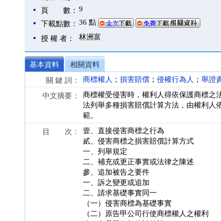
9
頁 數：
36 點
下載點數：
林洲富
授 權 者：
基本資料
相關資料
商標權人
；
損害賠償
；
侵權行為人
；
舉證
關 鍵 詞：
商標權受侵害時，權利人得依保護商標之
中文摘要：
法列舉多種損害賠償計算方法，由權利人
範。
壹、直接侵害商標之行為
目 次：
貳、侵害商標之損害賠償計算方式
一、列舉規定
二、補充或更正事實或法律之陳述
參、追加被告之要件
一、訴之變更或追加
二、請求基礎事實同一
（一）侵害商標為基礎事實
（二）原告甲公司行使商標權人之權利