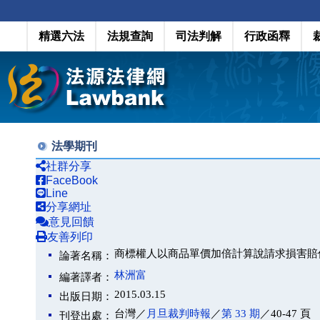
精選六法
法規查詢
司法判解
行政函釋
法學期刊
社群分享
FaceBook
Line
分享網址
意見回饋
友善列印
商標權人以商品單價加倍計算說請求損害賠
論著名稱：
林洲富
編著譯者：
2015.03.15
出版日期：
台灣／
月旦裁判時報
／
第 33 期
／40-47 頁
刊登出處：