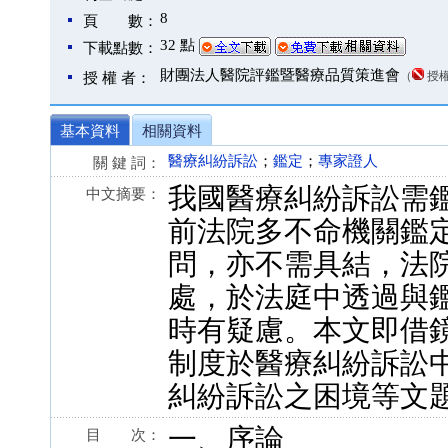
8
頁 數：
32 點
下載點數：
財團法人醫院評鑑暨醫療品質策進會
（
授
授 權 者：
基本資料
相關資料
醫療糾紛訴訟
；
鑑定
；
專家證人
關 鍵 詞：
我國醫療糾紛訴訟需
中文摘要：
前法院多不命機關鑑
問，亦不需具結，法
處，於法庭中透過與
時有疑慮。本文即借
制度於醫療糾紛訴訟
糾紛訴訟之困境等文
一、序論
目 次：