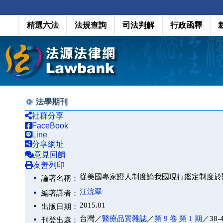
精選六法
法規查詢
司法判解
行政函釋
法學期刊
社群分享
FaceBook
Line
分享網址
意見回饋
友善列印
從美國專家證人制度論我國現行鑑定制度於
論著名稱：
江浣翠
編著譯者：
2015.01
出版日期：
台灣／
醫療品質雜誌
／
第 9 卷 第 1 期
／38-
刊登出處：