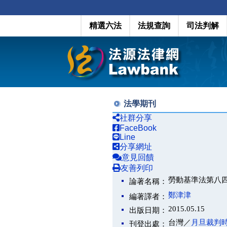
精選六法
法規查詢
司法判解
法學期刊
社群分享
FaceBook
Line
分享網址
意見回饋
友善列印
勞動基準法第八
論著名稱：
鄭津津
編著譯者：
2015.05.15
出版日期：
台灣／
月旦裁判
刊登出處：