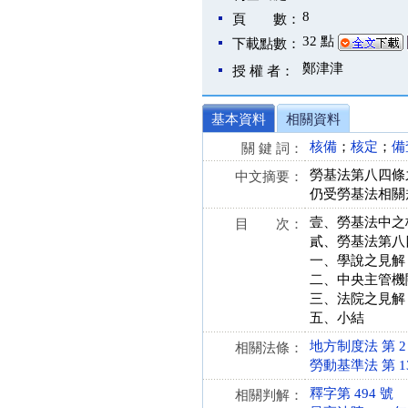
8
頁 數：
32 點
下載點數：
鄭津津
授 權 者：
基本資料
相關資料
核備
；
核定
；
備
關 鍵 詞：
勞基法第八四條
中文摘要：
仍受勞基法相關
壹、勞基法中之
目 次：
貳、勞基法第八
一、學說之見解
二、中央主管機
三、法院之見解
五、小結
地方制度法 第 2 條 
相關法條：
勞動基準法 第 13、
釋字第 494 號
相關判解：