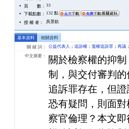
33
頁 數：
132 點
下載點數：
吳景欽
授 權 者：
基本資料
相關資料
公益代表人
；
追訴權
；
濫權追訴罪
；
再議
關 鍵 詞：
中文摘要：
關於檢察權的抑制
制，與交付審判的
追訴罪存在，但證
恐有疑問，則面對
察官倫理？本文即