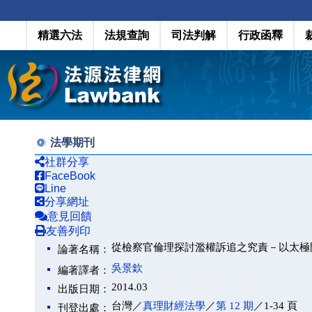
精選六法
法規查詢
司法判解
行政函釋
法學期刊
社群分享
FaceBook
Line
分享網址
意見回饋
友善列印
從檢察官倫理探討濫權訴追之究責－以太極
論著名稱：
吳景欽
編著譯者：
2014.03
出版日期：
台灣／
真理財經法學
／
第 12 期
／1-34 頁
刊登出處：