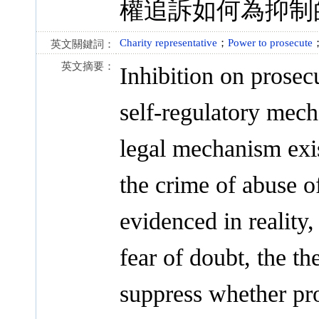
權追訴如何為抑制
Charity representative
；
Power to prosecute
英文關鍵詞：
英文摘要：
Inhibition on prosec
self-regulatory mech
legal mechanism exist
the crime of abuse o
evidenced in reality,
fear of doubt, the th
suppress whether pro