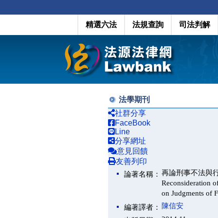
精選六法
法規查詢
司法判解
法學期刊
社群分享
FaceBook
Line
分享網址
意見回饋
友善列印
再論刑事不法與
論著名稱：
Reconsideration of
on Judgments of F
陳信安
編著譯者：