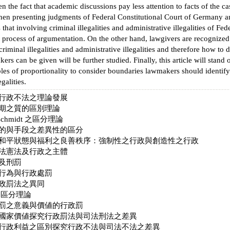
n the fact that academic discussions pay less attention to facts of the c
en presenting judgments of Federal Constitutional Court of Germany and
 that involving criminal illegalities and administrative illegalities of Fe
process of argumentation. On the other hand, lawgivers are recognized 
criminal illegalities and administrative illegalities and therefore how to 
kers can be given will be further studied. Finally, this article will stan
ples of proportionality to consider boundaries lawmakers should identify
galities.
行政不法之理論發展
期之質的區別理論
dschmidt 之區分理論
的與手段之差異性的區分
和平狀態與福利之良善秩序：強制性之行政與創造性之行政
法憲法及行政之主體
及刑罰
行為與行政處罰
政罰法之異同
f 之區分理論
罰之意義與價値的行政罰
國家價値探究行政罰法與司法刑法之差異
行政利益之區別探究行政不法與司法不法之差異