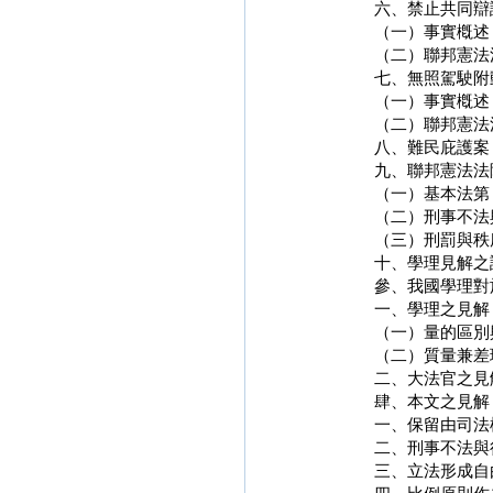
六、禁止共同辯護案（Ver
（一）事實槪述
（二）聯邦憲法
七、無照駕駛附動力
（一）事實槪述
（二）聯邦憲法
八、難民庇護案（BV
九、聯邦憲法法
（一）基本法第 
（二）刑事不法
（三）刑罰與秩
十、學理見解之
參、我國學理對
一、學理之見解
（一）量的區別
（二）質量兼差
二、大法官之見
肆、本文之見解
一、保留由司法
二、刑事不法與
三、立法形成自