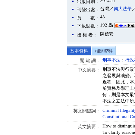
2014.11
出版日期：
台灣／
興大法學
刊登出處：
48
頁 數：
192 點
下載點數：
陳信安
授 權 者：
基本資料
相關資料
刑事不法
；
行政
關 鍵 詞：
刑事不法與行政
中文摘要：
之發展與演變。
過程。因此，本
前實務及學理上
何，則是本文最
不法之立法中所
Criminal Illegalit
英文關鍵詞：
Constitutional C
How to distinguish
英文摘要：
To clarify reasons