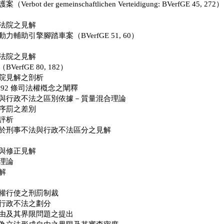
bot der gemeinschaftlichen Verteidigung: BVerfGE 45, 272）
法院之見解
輔助引擎腳踏車案（BVerfGE 51, 60）
法院之見解
erfGE 80, 182）
院見解之剖析
92 條司法權槪念之闡釋
與行政不法之區別依據－質量混合理論
序罰之差別
評析
於刑事不法與行政不法區分之見解
與修正見解
理論
解
權行使之刑罰制裁
行政不法之劃分
由及其界限問題之提出