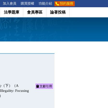
加入會員
購買授權
功能介紹
預約服務
法學題庫
會員專區
論著投稿
心（下）（A
文獻引用
Illegality: Focusing
)）