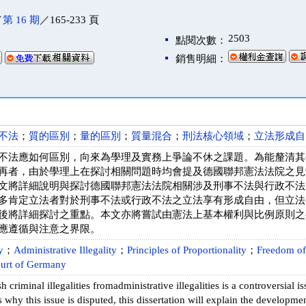
／
第 16 期
／165-233 頁
2503
點閱次數：
銷售明細：
不法
；
質的區別
；
量的區別
；
質量混合
；
刑法核心領域
；
立法形成自
不法應如何區別，向來為學理及實務上爭論不休之課題。為能釐清其
再者，由於學理上在探討相關問題時均會提及德國聯邦憲法法院之見
文將詳細說明與探討德國聯邦憲法法院相關涉及刑事不法與行政不法
多肯定立法者對於刑事不法或行政不法之立法享有形成自由，但立法
後將詳細探討之重點。本文亦將嘗試由憲法上基本權利與比例原則之
應遵循與注意之界限。
y
；
Administrative Illegality
；
Principles of Proportionality
；
Freedom of
ourt of Germany
 criminal illegalities fromadministrative illegalities is a controversial i
 why this issue is disputed, this dissertation will explain the development