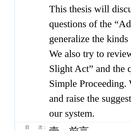
This thesis will dis
questions of the “Ad
generalize the kinds 
We also try to revie
Slight Act” and the 
Simple Proceeding. 
and raise the sugges
our system.
目 次：