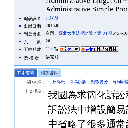
Administrative Litigation－
Administrative Simple Pr
洪家殷
編著譯者：
2015.06
出版日期：
台灣／
臺北大學法學論叢
／
第 94 期
／67-10
刊登出處：
28
頁 數：
112 點
下載點數：
洪家殷
授 權 者：
基本資料
相關資料
行政訴訟
；
簡易訴訴
；
輕微處分
；
言詞辯
關 鍵 詞：
中文摘要：
我國為求簡化訴訟
訴訟法中增設簡易
中省略了很多通常