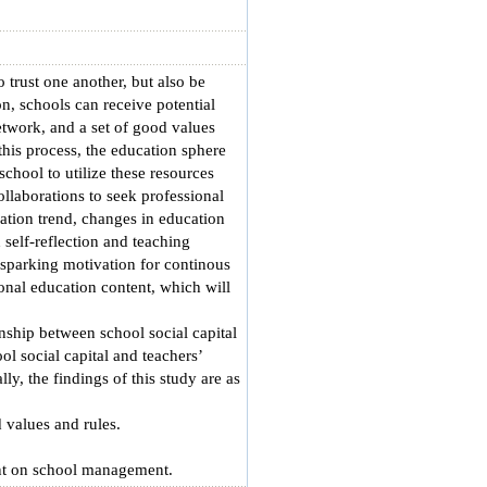
trust one another, but also be
n, schools can receive potential
network, and a set of good values
 this process, the education sphere
chool to utilize these resources
ollaborations to seek professional
ation trend, changes in education
 self-reflection and teaching
 sparking motivation for continous
onal education content, which will
onship between school social capital
l social capital and teachers’
y, the findings of this study are as
d values and rules.
ent on school management.