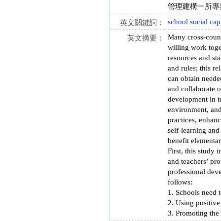
管理建構一所專
school social capi
英文關鍵詞：
Many cross-count
英文摘要：
willing work toge
resources and sta
and rules; this r
can obtain needed
and collaborate o
development in t
environment, and 
practices, enhanc
self-learning and
benefit elementar
First, this study
and teachers’ pro
professional deve
follows:
1. Schools need t
2. Using positive
3. Promoting the