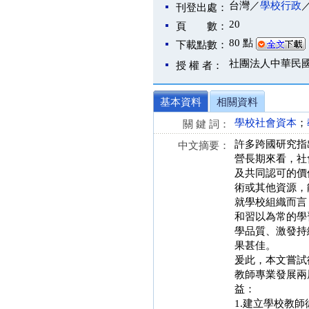
台灣／
學校行政
刊登出處：
20
頁 數：
80 點
下載點數：
社團法人中華民
授 權 者：
基本資料
相關資料
學校社會資本
；
關 鍵 詞：
許多跨國研究指
中文摘要：
營長期來看，社
及共同認可的價
術或其他資源，
就學校組織而言
和習以為常的學
學品質、激發持
果甚佳。
爰此，本文嘗試
教師專業發展兩
益：
1.建立學校教