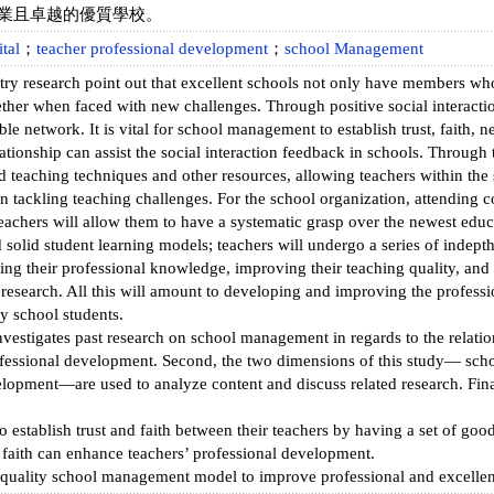
業且卓越的優質學校。
tal
；
teacher professional development
；
school Management
ry research point out that excellent schools not only have members who 
ther when faced with new challenges. Through positive social interactio
ble network. It is vital for school management to establish trust, faith, 
elationship can assist the social interaction feedback in schools. Through
 teaching techniques and other resources, allowing teachers within the s
n tackling teaching challenges. For the school organization, attending c
eachers will allow them to have a systematic grasp over the newest educ
solid student learning models; teachers will undergo a series of indepth
ing their professional knowledge, improving their teaching quality, and
 research. All this will amount to developing and improving the professi
y school students.
 investigates past research on school management in regards to the relati
fessional development. Second, the two dimensions of this study— schoo
lopment—are used to analyze content and discuss related research. Finall
o establish trust and faith between their teachers by having a set of goo
 faith can enhance teachers’ professional development.
 quality school management model to improve professional and excell