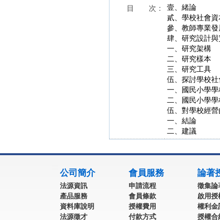
壹、緒論
目 次：
貳、學校社會資
參、教師專業發
肆、研究設計與
一、研究架構
二、研究樣本
三、研究工具
伍、探討學校社
一、國民小學學
二、國民小學學
伍、對學校經營
一、結論
二、建議
:::
公司簡介
會員服務
論著
法源資訊
申請流程
徵集論
產品服務
會員條款
啟用授
資料庫說明
授權費用
權利金
法源徵才
付款方式
授權合