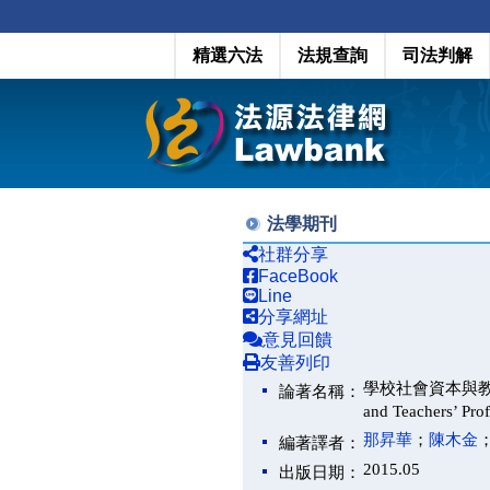
精選六法
法規查詢
司法判解
法學期刊
社群分享
FaceBook
Line
分享網址
意見回饋
友善列印
學校社會資本與教師專業發
論著名稱：
and Teachers’ Pr
那昇華
；
陳木金
編著譯者：
2015.05
出版日期：