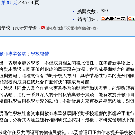
／
第 97 期
／45-64 頁
920
點閱次數：
銷售明細：
國學校行政研究學會
（
授權者指定不分配權利金給作者）
教師專業發展
；
學校經營
出，表現卓越的學校，不僅成員相互間彼此信任，在學習新事物上，
會資本透過人際關係所形成的重要潛在資源，會形成長期穩定的網絡
值與規範，這種關係有助於學校人際間工具或情感性行為的充分回饋
能讓校內成員在彼此合作並解決問題成為可能。
，透過共同參與及合作追求專業學習的動態活動與歷程，能讓教師有
習活動，進行一系列深入的學習反省與教學實踐，能有效提升教師自
續自我學習與教學研究的動能，不斷發展與充實教育專業內涵，對促
從過往學校社會資本與教師專業發展關係對學校經營的影響著手進行
層面，分析其內涵並進行相關研究之探討；最後，本研究發現以下策
師彼此信任及共同認可的價值與規範；2.妥善運用正向信念提升學校教